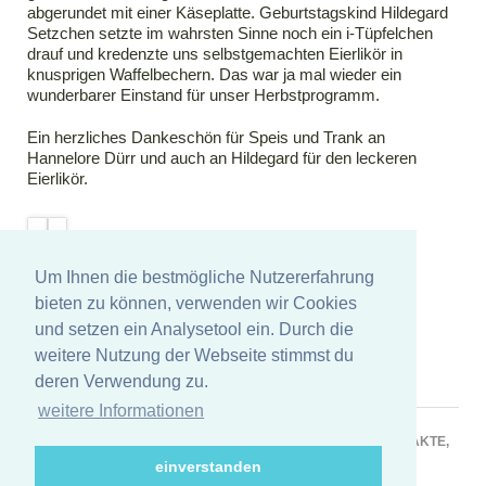
abgerundet mit einer Käseplatte. Geburtstagskind Hildegard
Setzchen setzte im wahrsten Sinne noch ein i-Tüpfelchen
drauf und kredenzte uns selbstgemachten Eierlikör in
knusprigen Waffelbechern. Das war ja mal wieder ein
wunderbarer Einstand für unser Herbstprogramm.
Ein herzliches Dankeschön für Speis und Trank an
Hannelore Dürr und auch an Hildegard für den leckeren
Eierlikör.
Um Ihnen die bestmögliche Nutzererfahrung
bieten zu können, verwenden wir Cookies
und setzen ein Analysetool ein. Durch die
weitere Nutzung der Webseite stimmst du
deren Verwendung zu.
weitere Informationen
NAVIGATION
STARTSEITE
WIR ÜBER UNS
VEREINSLEBEN
KONTAKTE,
ÜBERSPRINGEN
FREUNDE, SPONSOREN
TERMINE
einverstanden