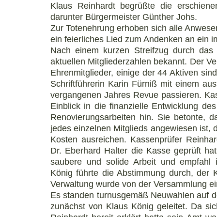
Klaus Reinhardt begrüßte die erschienen
darunter Bürgermeister Günther Johs.
Zur Totenehrung erhoben sich alle Anwese
ein feierliches Lied zum Andenken an ein im
Nach einem kurzen Streifzug durch das 
aktuellen Mitgliederzahlen bekannt. Der Ve
Ehrenmitglieder, einige der 44 Aktiven sind
Schriftführerin Karin Fürniß mit einem ausf
vergangenen Jahres Revue passieren. Kas
Einblick in die finanzielle Entwicklung d
Renovierungsarbeiten hin. Sie betonte, 
jedes einzelnen Mitglieds angewiesen ist, d
Kosten ausreichen. Kassenprüfer Reinha
Dr. Eberhard Halter die Kasse geprüft hat
saubere und solide Arbeit und empfahl 
König führte die Abstimmung durch, der 
Verwaltung wurde von der Versammlung eins
Es standen turnusgemäß Neuwahlen auf d
zunächst von Klaus König geleitet. Da sic