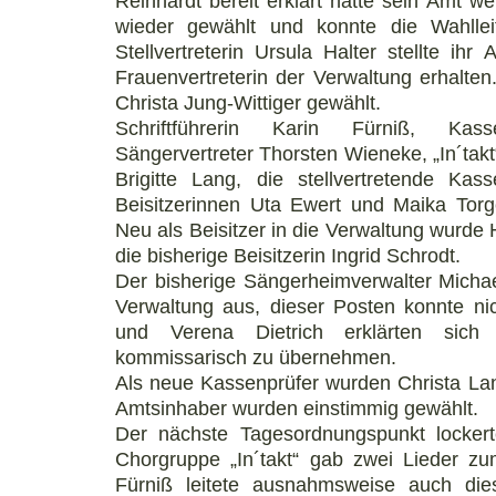
Reinhardt bereit erklärt hatte sein Amt w
wieder gewählt und konnte die Wahllei
Stellvertreterin Ursula Halter stellte ih
Frauenvertreterin der Verwaltung erhalte
Christa Jung-Wittiger gewählt.
Schriftführerin Karin Fürniß, Kass
Sängervertreter Thorsten Wieneke, „In´takt“
Brigitte Lang, die stellvertretende Kas
Beisitzerinnen Uta Ewert und Maika Torg
Neu als Beisitzer in die Verwaltung wurde 
die bisherige Beisitzerin Ingrid Schrodt.
Der bisherige Sängerheimverwalter Michae
Verwaltung aus, dieser Posten konnte ni
und Verena Dietrich erklärten sich
kommissarisch zu übernehmen.
Als neue Kassenprüfer wurden Christa Lan
Amtsinhaber wurden einstimmig gewählt.
Der nächste Tagesordnungspunkt locker
Chorgruppe „In´takt“ gab zwei Lieder zum
Fürniß leitete ausnahmsweise auch die