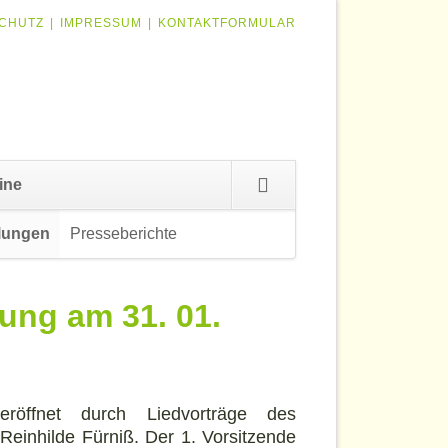
ION
CHUTZ
IMPRESSUM
KONTAKTFORMULAR
RINGEN
Navigation
ine
überspringen
lungen
Presseberichte
Navigation
überspringen
ng am 31. 01.
röffnet durch Liedvorträge des
Reinhilde Fürniß. Der 1. Vorsitzende