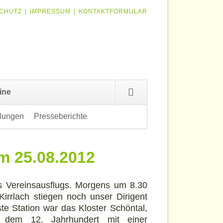
ION
CHUTZ
IMPRESSUM
KONTAKTFORMULAR
RINGEN
Navigation
ine
überspringen
lungen
Presseberichte
Navigation
überspringen
am 25.08.2012
es Vereinsausflugs. Morgens um 8.30
Kirrlach stiegen noch unser Dirigent
te Station war das Kloster Schöntal,
s dem 12. Jahrhundert mit einer